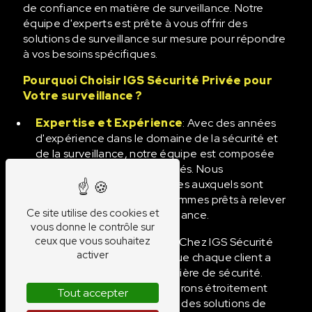
de confiance en matière de surveillance. Notre
équipe d'experts est prête à vous offrir des
solutions de surveillance sur mesure pour répondre
à vos besoins spécifiques.
Pourquoi Choisir IGS Sécurité Privée pour
Votre surveillance ?
Expertise et Expérience
: Avec des années
d'expérience dans le domaine de la sécurité et
de la surveillance, notre équipe est composée
d'experts hautement qualifiés. Nous
comprenons les défis uniques auxquels sont
confrontés nos clients et sommes prêts à relever
Ce site utilise des cookies et
tous les défis liés à la surveillance.
vous donne le contrôle sur
ceux que vous souhaitez
Services Personnalisés
: Chez IGS Sécurité
activer
Privée, nous comprenons que chaque client a
des besoins uniques en matière de sécurité.
C'est pourquoi nous collaborons étroitement
Tout accepter
avec vous pour développer des solutions de