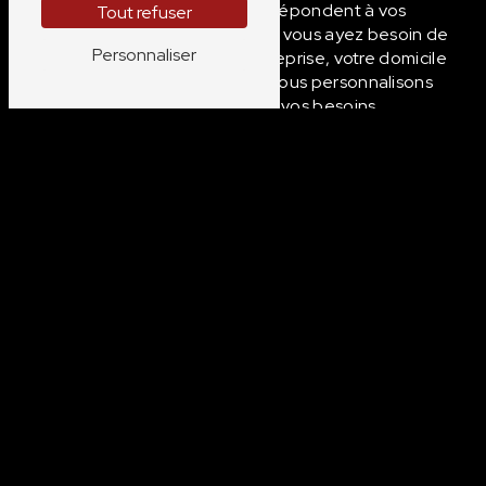
surveillance sur mesure qui répondent à vos
Tout refuser
exigences spécifiques. Que vous ayez besoin de
Personnaliser
surveillance pour votre entreprise, votre domicile
ou un événement spécial, nous personnalisons
nos services en fonction de vos besoins.
Technologie Avancée
: La sécurité évolue
constamment, et chez IGS Sécurité Privée, nous
restons à la pointe de la technologie pour
garantir une surveillance maximale. Nous utilisons
des systèmes de surveillance avancés, des
technologies de communication de pointe et
des outils de gestion de sécurité pour offrir des
services de haute qualité.
Services de surveillance pour les
Entreprises
La sécurité des entreprises est une priorité
absolue, et la surveillance joue un rôle essentiel
dans la protection des actifs, des employés et des