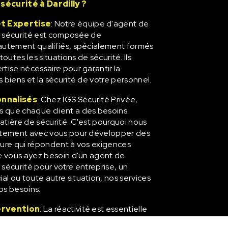
sécurité à Dardilly ?
t Expertise
: Notre équipe d'agent de
e sécurité est composée de
autement qualifiés, spécialement formés
toutes les situations de sécurité. Ils
tise nécessaire pour garantir la
 biens et la sécurité de votre personnel.
onnalisés
: Chez IGS Sécurité Privée,
 que chaque client a des besoins
atière de sécurité. C'est pourquoi nous
oitement avec vous pour développer des
sure qui répondent à vos exigences
ue vous ayez besoin d'un agent de
sécurité pour votre entreprise, un
l ou toute autre situation, nos services
os besoins.
ervention
: La réactivité est essentielle
curité. Nos agents de prévention et de