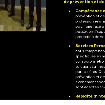
de prévention et de 
Compétence e
prévention et d
professionnels h
pour faire face à 
possèdent l'exper
protection de vos
Services Pers
nous comprenons
spécifiques en m
collaborons étr
solutions sur me
particulières. Q
prévention et de 
événement spécia
sont adaptés à v
Rapidité d'Int
en matière de sé