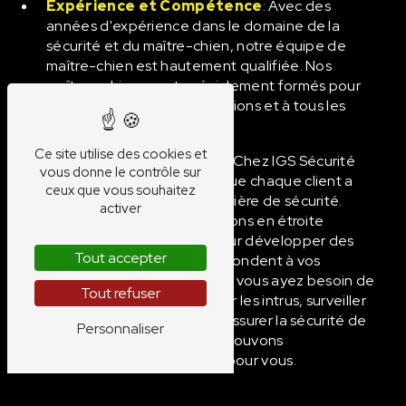
Expérience et Compétence
: Avec des
années d'expérience dans le domaine de la
sécurité et du maître-chien, notre équipe de
maître-chien est hautement qualifiée. Nos
maîtres-chiens sont spécialement formés pour
faire face à toutes les situations et à tous les
défis liés à la sécurité.
Ce site utilise des cookies et
Services Personnalisés
: Chez IGS Sécurité
vous donne le contrôle sur
Privée, nous comprenons que chaque client a
ceux que vous souhaitez
des besoins uniques en matière de sécurité.
activer
C'est pourquoi nous travaillons en étroite
collaboration avec vous pour développer des
Tout accepter
solutions sur mesure qui répondent à vos
exigences spécifiques. Que vous ayez besoin de
Tout refuser
maître-chien pour dissuader les intrus, surveiller
un site de construction ou assurer la sécurité de
Personnaliser
votre établissement, nous pouvons
personnaliser nos services pour vous.
Technologie de Pointe
: La sécurité évolue