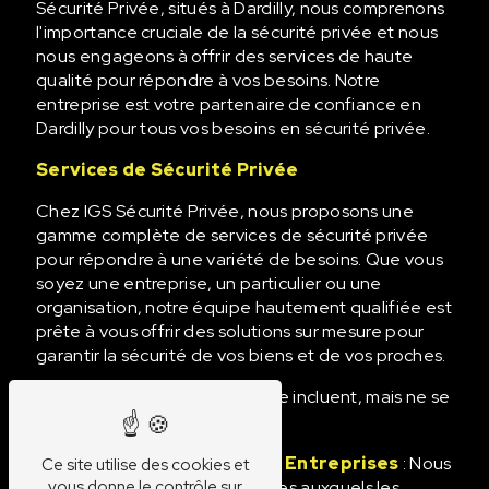
Sécurité Privée, situés à Dardilly, nous comprenons
l'importance cruciale de la sécurité privée et nous
nous engageons à offrir des services de haute
qualité pour répondre à vos besoins. Notre
entreprise est votre partenaire de confiance en
Dardilly pour tous vos besoins en sécurité privée.
Services de Sécurité Privée
Chez IGS Sécurité Privée, nous proposons une
gamme complète de services de sécurité privée
pour répondre à une variété de besoins. Que vous
soyez une entreprise, un particulier ou une
organisation, notre équipe hautement qualifiée est
prête à vous offrir des solutions sur mesure pour
garantir la sécurité de vos biens et de vos proches.
Nos services de sécurité privée incluent, mais ne se
limitent pas à :
sécurité privée pour les Entreprises
: Nous
Ce site utilise des cookies et
comprenons les défis uniques auxquels les
vous donne le contrôle sur