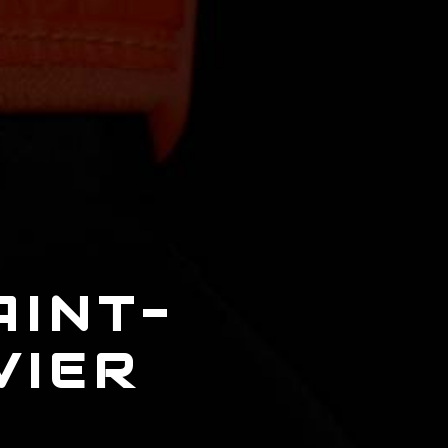
AINT-
VIER