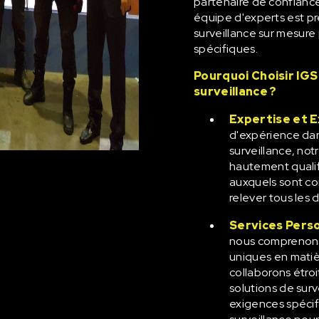
partenaire de confiance
équipe d'experts est prê
surveillance sur mesure
spécifiques.
Pourquoi Choisir IGS
surveillance ?
Expertise et 
d'expérience dan
surveillance, no
hautement qualif
auxquels sont co
relever tous les dé
Services Pers
nous comprenons
uniques en matiè
collaborons étr
solutions de sur
exigences spéci