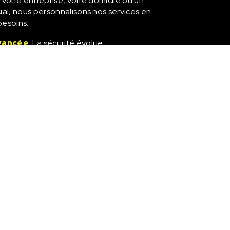
 votre entreprise, votre domicile ou un
l, nous personnalisons nos services en
besoins.
vancée
: La sécurité évolue
chez IGS Sécurité Privée, nous restons à
echnologie pour garantir une surveillance
tilisons des systèmes de surveillance
chnologies de communication de pointe
gestion de sécurité pour offrir des
 qualité.
ance pour les Entreprises
ses est une priorité absolue, et la
e essentiel dans la protection des actifs,
aux. Nos services de surveillance pour
t-Quentin-Jallavier couvrent une gamme
e ce soit pour la surveillance de vos
ccès ou la protection de vos biens.
ance pour les Particuliers