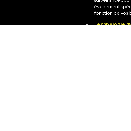
surveillance pour
événement spécia
fonction de vos 
Technologie A
constamment, et 
la pointe de la t
maximale. Nous u
avancés, des te
et des outils de 
services de haute
Services de surveill
La sécurité des entrepri
surveillance joue un rôl
des employés et des loc
les entreprises à Sain
complète de besoins, qu
locaux, la gestion des a
Services de surveill