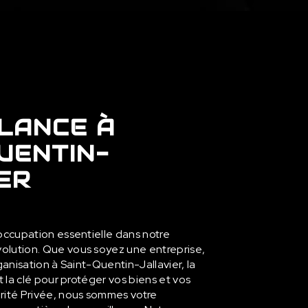
LANCE À
UENTIN-
ER
occupation essentielle dans notre
lution. Que vous soyez une entreprise,
ganisation à Saint-Quentin-Jallavier, la
t la clé pour protéger vos biens et vos
rité Privée, nous sommes votre